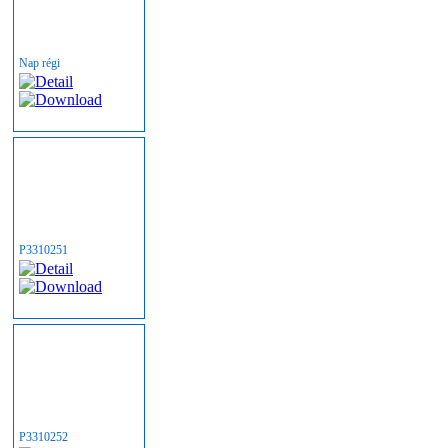
Nap régi
P3310251
P3310252