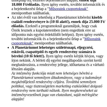
ünnepnap is), előzetes bejelentkezés alapján,
ennek díja
18.000 Ft/előadás.
Ilyen igény esetén, további információk és
a bejelentkezési űrlap a "
Műsoraink csoportoknak"
menüpontban találhatóak.
Az idei évtől van lehetőség a Planetáriumot kibérelni
kisebb
családi rendezvényre is (10 fő alatt!), ennek díja 25.000 Ft/
előadás.
Ezeknél a programoknál garantáljuk, hogy csak
Önök lesznek a kupolateremben (nem engedünk erre az
időpontra más egyéni érdeklődőt belépni). Ilyen igény esetén,
további információk és a bejelentkezési űrlap a "
Műsoraink
csoportoknak"
menüpontban találhatóak.
A Planetáriumot lehetséges születésnapi, eljegyzési,
esküvői, csapatépítő és egyéb rendezvény számára is
bérelni (10 fő felett!).
Ilyen igény esetén kérjük hívjon, vagy
írjon nekünk. A bérleti díj egyéni megállapodás szerint kerül
meghatározásra, a rendezvény jellege, időtartama és a várható
létszám alapján.
Az intézmény funkciója miatt nem lehetséges bérelni a
Planetáriumot semmilyen áltudományos, vagy a tudományt
megkérdőjelező rendezvény céljára. Továbbá semmilyen
politikai, vagy tisztességtelen marketing eszközökkel dolgozó
rendezvény nem tartható nálunk. Ilyen megkereséseket az
intézményvezetőnek joga van elutasítani, saját mérleglése
alapján!