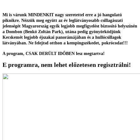
Mi is várunk MINDENKIT nagy szeretettel erre a jó hangulatú
piknikre. Nézzük meg együtt az év leglátványosabb csillagászati
jelenségét Magyarország egyik legjobb megfigyelést biztosító helyszínén
a Dombon (Benkó Zoltán Park), utána pedig gyönyörködjünk
Kecskemét legjobb éjszakai panorámájában és a hullócsillagok
látványában. Ne felejtsd otthon a kempingszékedet, pokrócodat!!!
A program, CSAK DERÜLT IDŐBEN lesz megtartva!
E programra, nem lehet előzetesen regisztrálni!