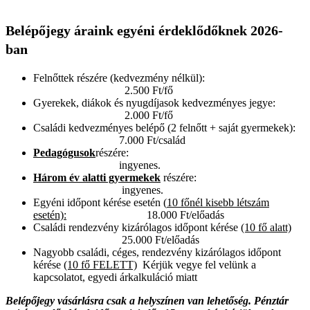
Belépőjegy áraink egyéni érdeklődőknek 2026-
ban
Felnőttek részére (kedvezmény nélkül):
2.500 Ft/fő
Gyerekek, diákok és nyugdíjasok kedvezményes jegye:
2.000 Ft/fő
Családi kedvezményes belépő (2 felnőtt + saját gyermekek):
7.000 Ft/család
Pedagógusok
részére:
ingyenes.
Három év alatti gyermekek
részére:
ingyenes.
Egyéni időpont kérése esetén (
10 főnél kisebb létszám
esetén):
18.000 Ft/előadás
Családi rendezvény kizárólagos időpont kérése
(10 fő alatt)
25.000 Ft/előadás
Nagyobb családi, céges, rendezvény kizárólagos időpont
kérése
(10 fő FELETT)
Kérjük vegye fel velünk a
kapcsolatot, egyedi árkalkuláció miatt
Belépőjegy vásárlásra csak a helyszínen van lehetőség. Pénztár