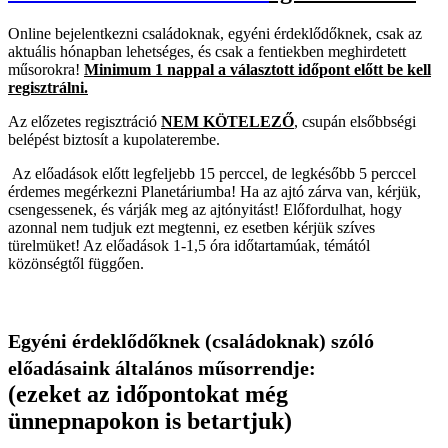
Online bejelentkezni családoknak, egyéni érdeklődőknek, csak az
aktuális hónapban lehetséges, és csak a fentiekben meghirdetett
műsorokra!
Minimum 1 nappal a választott időpont előtt be kell
regisztrálni.
Az előzetes regisztráció
NEM KÖTELEZŐ
, csupán elsőbbségi
belépést biztosít a kupolaterembe.
Az előadások előtt legfeljebb 15 perccel, de legkésőbb 5 perccel
érdemes megérkezni Planetáriumba! Ha az ajtó zárva van, kérjük,
csengessenek, és várják meg az ajtónyitást! Előfordulhat, hogy
azonnal nem tudjuk ezt megtenni, ez esetben kérjük szíves
türelmüket! Az előadások 1-1,5 óra időtartamúak, témától
közönségtől függően.
Egyéni érdeklődőknek (családoknak) szóló
előadásaink általános műsorrendje:
(ezeket az időpontokat még
ünnepnapokon is betartjuk)