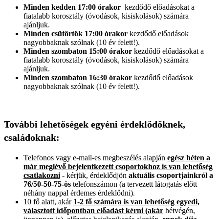
Minden kedden 17:00 órakor
kezdődő előadásokat a
fiatalabb korosztály (óvodások, kisiskolások) számára
ajánljuk.
Minden csütörtök 17:00 órakor
kezdődő előadások
nagyobbaknak szólnak (10 év felett!).
Minden szombaton 15:00 órakor
kezdődő előadásokat a
fiatalabb korosztály (óvodások, kisiskolások) számára
ajánljuk.
Minden szombaton 16:30 órakor
kezdődő előadások
nagyobbaknak szólnak (10 év felett!).
További lehetőségek egyéni érdeklődőknek,
családoknak:
Telefonos vagy e-mail-es megbeszélés alapján
egész héten a
már meglévő bejelentkezett csoportokhoz is van lehetőség
csatlakozni
- kérjük, érdeklődjön
aktuális csoportjainkról a
76/50-50-75-ös
telefonszámon (a tervezett látogatás előtt
néhány nappal érdemes érdeklődni).
10 fő alatt, akár
1-2 fő számára is van lehetőség egyedi,
választott időpontban előadást kérni (akár
hétvégén,