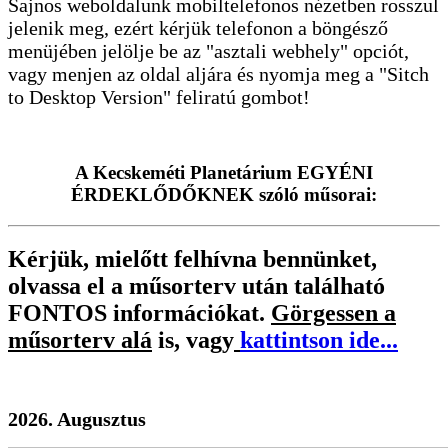
Sajnos weboldalunk mobiltelefonos nézetben rosszul
jelenik meg, ezért kérjük telefonon a böngésző
menüjében jelölje be az "asztali webhely" opciót,
vagy menjen az oldal aljára és nyomja meg a "Sitch
to Desktop Version" feliratú gombot!
A Kecskeméti Planetárium EGYÉNI
ÉRDEKLŐDŐKNEK szóló műsorai:
Kérjük, mielőtt felhívna bennünket,
olvassa el a műsorterv után található
FONTOS információkat.
Görgessen a
műsorterv alá
is, vagy
kattintson ide...
2026. Augusztus